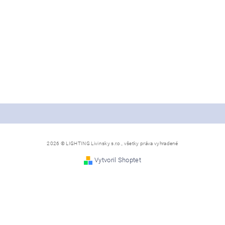
2026 © LIGHTING Livinsky s.r.o., všetky práva vyhradené
Vytvoril Shoptet