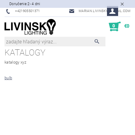
Doručenie 2- 4 dni
+421905501371
MARIAN.LIVINSKY@GMAIL.COM
0
€0
KATALOGY
katalogy xyz
bulb