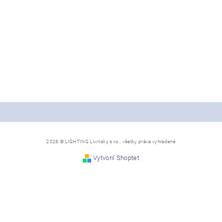
2026 © LIGHTING Livinsky s.r.o., všetky práva vyhradené
Vytvoril Shoptet