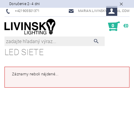
Doručenie 2- 4 dni
+421905501371
MARIAN.LIVINSKY@GMAIL.COM
0
€0
LED SIETE
Záznamy neboli nájdené...