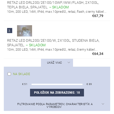
RETAZ LED DRL200/2E100/10WF/WW/FLASH, 2X100L,
TEPLA BIELA, SPAJATEL.
–
SKLADOM
10m, 200 LED, 14W, IP44, max.10predlž., retaz, flash, cierny kábel...
€67,79
3.
RETAZ LED DRL200/2E100/W, 2X100L, STUDENA BIELA,
SPAJATEL.
–
SKLADOM
10m, 200 LED, 14W, IP44, max.10predlž., retaz, čierny kábel...
€64,34
UKÁŽ VIAC
NA SKLADE
€
51
€
89
POLOŽIEK NA ZOBRAZENIE:
18
FILTROVANIE PODĽA PARAMETROV, CHARAKTERISTÍK A
VÝROBCOV