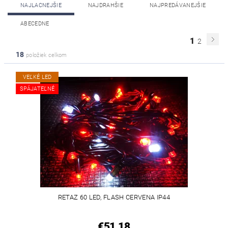
NAJLACNEJŠIE
NAJDRAHŠIE
NAJPREDÁVANEJŠIE
ABECEDNE
1
2
18
položiek celkom
VEĽKÉ LED
SPÁJATEĽNÉ
RETAZ 60 LED, FLASH CERVENA IP44
€51,18