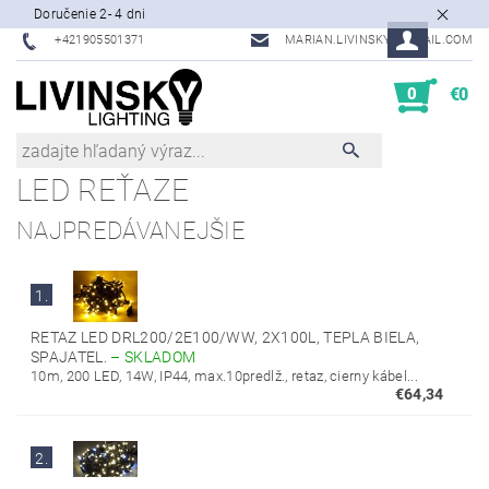
Doručenie 2- 4 dni
+421905501371
MARIAN.LIVINSKY@GMAIL.COM
0
€0
LED REŤAZE
NAJPREDÁVANEJŠIE
1.
RETAZ LED DRL200/2E100/WW, 2X100L, TEPLA BIELA,
SPAJATEL.
–
SKLADOM
10m, 200 LED, 14W, IP44, max.10predlž., retaz, cierny kábel...
€64,34
2.