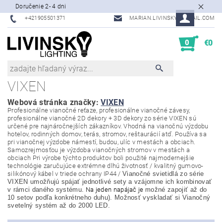
Doručenie 2- 4 dni
+421905501371
MARIAN.LIVINSKY@GMAIL.COM
0
€0
VIXEN
Webová stránka značky:
VIXEN
Profesionálne vianočné reťaze, profesionálne vianočné závesy,
profesionálne vianočné 2D dekory + 3D dekory zo série VIXEN sú
určené pre najnáročnejších zákazníkov. Vhodná na vianočnú výzdobu
hotelov, rodinných domov, terás, stromov, reštaurácií atď. Používa sa
pri vianočnej výzdobe námestí, budou, ulíc v mestách a obciach.
Samozrejmosťou je výzdoba vianočných stromov v mestách a
obciach Pri výrobe týchto produktov boli použité najmodernejšie
technológie zaručujúce extrémne dlhú životnosť / kvalitný gumovo-
silikónový kábel v triede ochrany IP44 /
Vianočné svietidlá zo série
VIXEN umožňujú spájať jednotlivé sety a vzájomne ich kombinovať
v rámci daného systému.
Na jeden napájač je
možné zapojiť až do
10 setov podľa konkrétneho duhu). Možnosť vyskladať si Vianočný
svetelný systém až do 2000 LED.