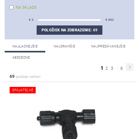
NA SKLADE
€
3
€
862
POLOŽIEK NA ZOBRAZENIE:
69
NAJLACNEJŠIE
NAJDRAHŠIE
NAJPREDÁVANEJŠIE
ABECEDNE
...
1
2
3
6
69
položiek celkom
SPÁJATEĽNÉ