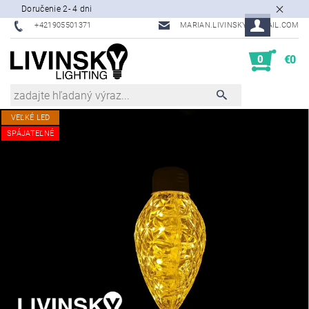
Doručenie 2- 4 dni
+421905501371
MARIAN.LIVINSKY@GMAIL.COM
0
€0
VEĽKÉ LED
SPÁJATEĽNÉ