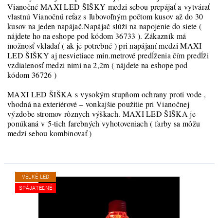
Vianočné MAXI LED ŠIŠKY medzi sebou prepájať a vytvárať
vlastnú Vianočnú reťaz s ľubovoľným počtom kusov až do 30
kusov na jeden napájač.Napájač slúži na napojenie do siete (
nájdete ho na eshope pod kódom 36733 ). Zákazník má
možnosť vkladať ( ak je potrebné ) pri napájaní medzi MAXI
LED ŠIŠKY aj nesvietiace min.metrové predĺženia čím predĺži
vzdialenosť medzi nimi na 2,2m ( nájdete na eshope pod
kódom 36726 )
MAXI LED ŠIŠKA s vysokým stupňom ochrany proti vode ,
vhodná na exteriérové – vonkajšie použitie pri Vianočnej
výzdobe stromov rôznych výškach. MAXI LED ŠIŠKA je
ponúkaná v 5-tich farebných vyhotoveniach ( farby sa môžu
medzi sebou kombinovať )
VEĽKÉ LED
SPÁJATEĽNÉ