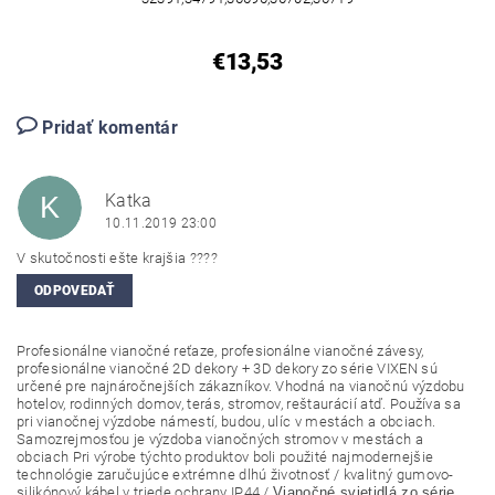
€13,53
Pridať komentár
Katka
K
10.11.2019 23:00
V skutočnosti ešte krajšia ????
ODPOVEDAŤ
Profesionálne vianočné reťaze, profesionálne vianočné závesy,
profesionálne vianočné 2D dekory + 3D dekory zo série VIXEN sú
určené pre najnáročnejších zákazníkov. Vhodná na vianočnú výzdobu
hotelov, rodinných domov, terás, stromov, reštaurácií atď. Používa sa
pri vianočnej výzdobe námestí, budou, ulíc v mestách a obciach.
Samozrejmosťou je výzdoba vianočných stromov v mestách a
obciach Pri výrobe týchto produktov boli použité najmodernejšie
technológie zaručujúce extrémne dlhú životnosť / kvalitný gumovo-
silikónový kábel v triede ochrany IP44 /
Vianočné svietidlá zo série