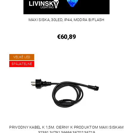
MAXI SISKA, 30LED, IP44, MODRA B/FLASH
€60,89
VEĽKÉ LED
SPÁJATEĽNÉ
PRIVODNY KABEL K 1,5M. CIERNY K PRODUKTOM MAXI SISKAM
32391,34791,36696,36702,36719