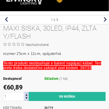
1
z 3
MAXI SISKA, 30LED, IP44, ZLTA
Y/FLASH
Neohodnotené
rozmer 25cm x 11cm, spájateľná
Tento produkt neobsahuje v balení napájací kábel. Ten
preto treba dodatočne zakúpiť pod kódom 36733
Dostupnosť
Skladom
(1 ks)
€60,89
KÓD TOVARU
36719