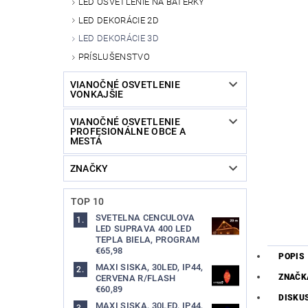
LED OSVETLENIE NA BATERKY
LED DEKORÁCIE 2D
LED DEKORÁCIE 3D
PRÍSLUŠENSTVO
VIANOČNÉ OSVETLENIE
VONKAJŠIE
VIANOČNÉ OSVETLENIE
PROFESIONÁLNE OBCE A
MESTÁ
ZNAČKY
TOP 10
SVETELNA CENCULOVA
LED SUPRAVA 400 LED
TEPLA BIELA, PROGRAM
€65,98
POPIS
MAXI SISKA, 30LED, IP44,
ZNAČK
CERVENA R/FLASH
€60,89
DISKU
MAXI SISKA, 30LED, IP44,