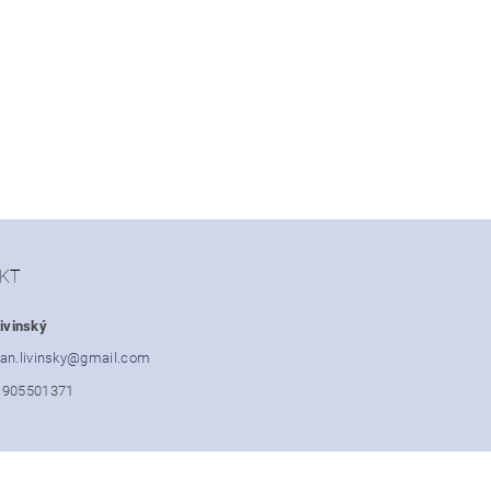
KT
ivinský
an.livinsky
@
gmail.com
1905501371