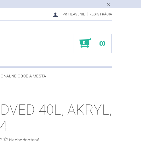
|
PRIHLÁSENIE
REGISTRÁCIA
0
€0
IONÁLNE OBCE A MESTÁ
DVED 40L, AKRYL,
44
Neohodnotené