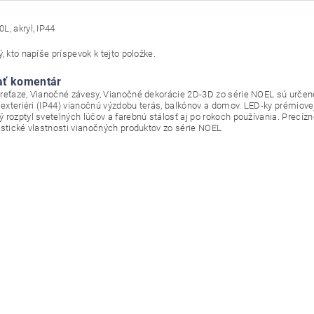
L, akryl, IP44
, kto napíše príspevok k tejto položke.
ať komentár
reťaze, Vianočné závesy, Vianočné dekorácie 2D-3D zo série NOEL sú určené 
v exteriéri (IP44) vianočnú výzdobu terás, balkónov a domov. LED-ky prémiove
 rozptyl svetelných lúčov a farebnú stálosť aj po rokoch používania. Precí
istické vlastnosti vianočných produktov zo série NOEL