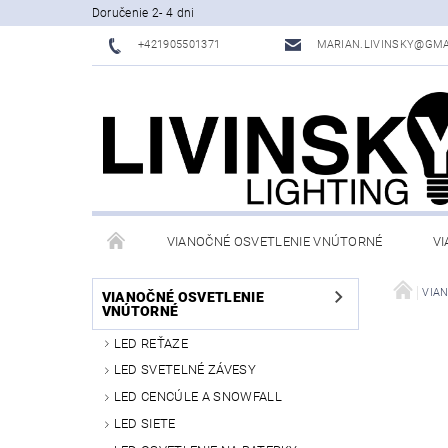
Doručenie 2- 4 dni
+421905501371
MARIAN.LIVINSKY@GMA
VIANOČNÉ OSVETLENIE VNÚTORNÉ
VI
OBCHODNÉ PODMIENKY
KONTAKTY
VIA
VIANOČNÉ OSVETLENIE
VNÚTORNÉ
LED REŤAZE
LED SVETELNÉ ZÁVESY
LED CENCÚLE A SNOWFALL
LED SIETE