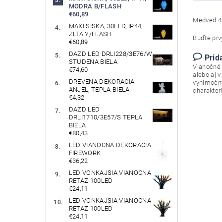
MODRA B/FLASH
€60,89
Medved 40
MAXI SISKA, 30LED, IP44,
ZLTA Y/FLASH
Buďte prvý
€60,89
DAZD LED DRLI228/3E76/W
Prid
STUDENA BIELA
Vianočné 
€74,60
alebo aj 
DREVENA DEKORACIA -
výnimočný
ANJEL, TEPLA BIELA
charakter
€4,32
DAZD LED
DRLI1710/3E57/S TEPLA
BIELA
€80,43
LED VIANOCNA DEKORACIA
FIREWORK
€36,22
LED VONKAJSIA VIANOCNA
RETAZ 100LED
€24,11
LED VONKAJSIA VIANOCNA
RETAZ 100LED
€24,11