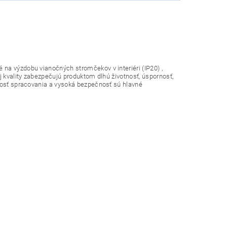
na výzdobu vianočných stromčekov v interiéri (IP20) ,
j kvality zabezpečujú produktom dlhú životnosť, úspornosť,
znosť spracovania a vysoká bezpečnosť sú hlavné