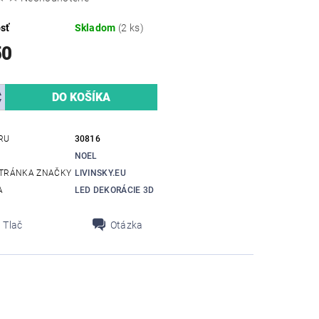
sť
Skladom
(2 ks)
50
RU
30816
NOEL
TRÁNKA ZNAČKY
LIVINSKY.EU
A
LED DEKORÁCIE 3D
Tlač
Otázka