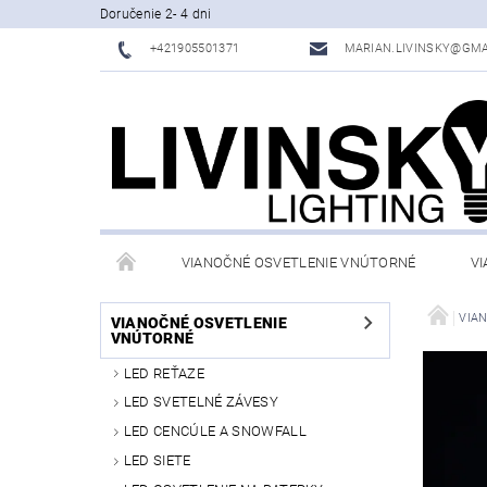
Doručenie 2- 4 dni
+421905501371
MARIAN.LIVINSKY@GMA
VIANOČNÉ OSVETLENIE VNÚTORNÉ
VI
OBCHODNÉ PODMIENKY
KONTAKTY
VIA
VIANOČNÉ OSVETLENIE
VNÚTORNÉ
LED REŤAZE
LED SVETELNÉ ZÁVESY
LED CENCÚLE A SNOWFALL
LED SIETE