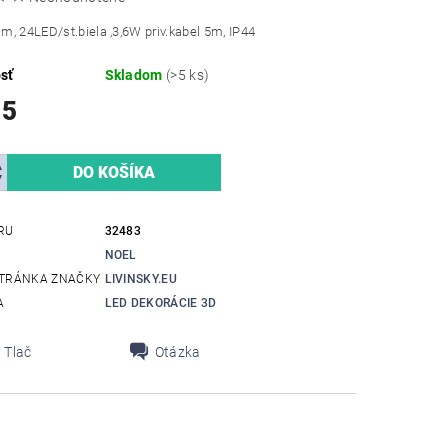
, 24LED/st.biela ,3,6W priv.kabel 5m, IP44
sť
Skladom
(>5 ks)
15
RU
32483
NOEL
TRÁNKA ZNAČKY
LIVINSKY.EU
A
LED DEKORÁCIE 3D
Tlač
Otázka