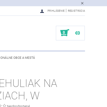
|
PRIHLÁSENIE
REGISTRÁCIA
0
€0
IONÁLNE OBCE A MESTÁ
EHULIAK NA
ZIACH, W
Neohodnotené