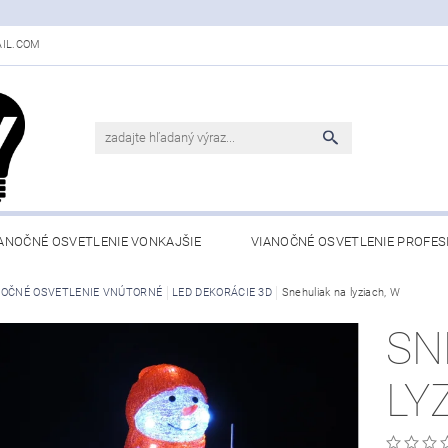
IL.COM
ANOČNÉ OSVETLENIE VONKAJŠIE
VIANOČNÉ OSVETLENIE PROFES
NOČNÉ OSVETLENIE VNÚTORNÉ
LED DEKORÁCIE 3D
Snehuliak na lyziach, W
SN
LY