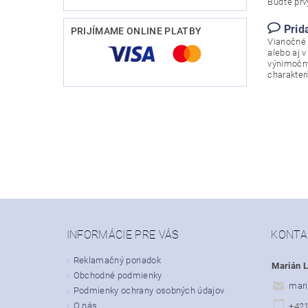
Buďte prvý
Prid
PRIJÍMAME ONLINE PLATBY
Vianočné 
alebo aj 
výnimočný
charakter
INFORMÁCIE PRE VÁS
KONTA
Reklamačný poriadok
Marián L
Obchodné podmienky
mari
Podmienky ochrany osobných údajov
O nás
+42