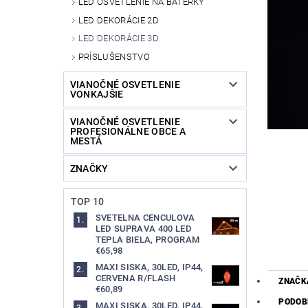
LED OSVETLENIE NA BATERKY
LED DEKORÁCIE 2D
LED DEKORÁCIE 3D
PRÍSLUŠENSTVO
VIANOČNÉ OSVETLENIE
VONKAJŠIE
VIANOČNÉ OSVETLENIE
PROFESIONÁLNE OBCE A
MESTÁ
ZNAČKY
TOP 10
SVETELNA CENCULOVA
LED SUPRAVA 400 LED
TEPLA BIELA, PROGRAM
€65,98
MAXI SISKA, 30LED, IP44,
CERVENA R/FLASH
ZNAČK
€60,89
PODOB
MAXI SISKA, 30LED, IP44,