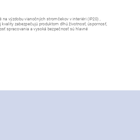
na výzdobu vianočných stromčekov v interiéri (IP20) ,
j kvality zabezpečujú produktom dlhú životnosť, úspornosť,
znosť spracovania a vysoká bezpečnosť sú hlavné