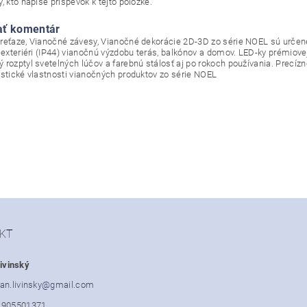
, kto napíše príspevok k tejto položke.
ať komentár
reťaze, Vianočné závesy, Vianočné dekorácie 2D-3D zo série NOEL sú určené 
v exteriéri (IP44) vianočnú výzdobu terás, balkónov a domov. LED-ky prémiove
 rozptyl svetelných lúčov a farebnú stálosť aj po rokoch používania. Precí
istické vlastnosti vianočných produktov zo série NOEL
KT
ivinský
an.livinsky
@
gmail.com
1905501371