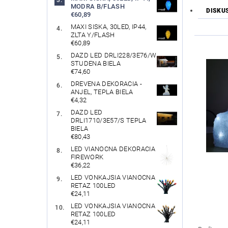
MODRA B/FLASH
DISKU
€60,89
MAXI SISKA, 30LED, IP44,
ZLTA Y/FLASH
€60,89
DAZD LED DRLI228/3E76/W
STUDENA BIELA
€74,60
DREVENA DEKORACIA -
ANJEL, TEPLA BIELA
€4,32
DAZD LED
DRLI1710/3E57/S TEPLA
BIELA
€80,43
LED VIANOCNA DEKORACIA
FIREWORK
€36,22
LED VONKAJSIA VIANOCNA
RETAZ 100LED
€24,11
LED VONKAJSIA VIANOCNA
RETAZ 100LED
€24,11