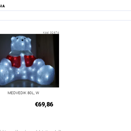
SIA
Kód:
32674
MEDVEDIK 80L, W
€69,86