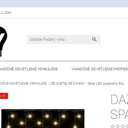
IL.COM
ANOČNÉ OSVETLENIE VONKAJŠIE
VIANOČNÉ OSVETLENIE PROFES
NOČNÉ OSVETLENIE VONKAJŠIE
LED SVETELNÉ ZÁVESY
Dazd LED spajatelny 80L
DA
ĽNÉ
SP