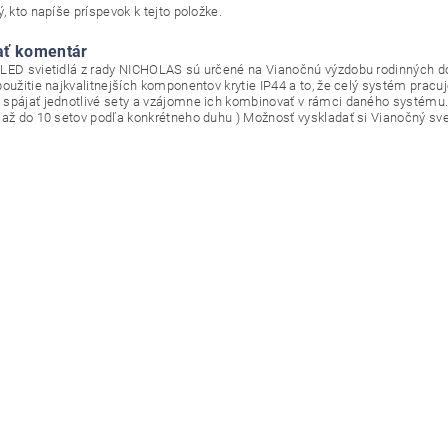
, kto napíše príspevok k tejto položke.
ať komentár
LED svietidlá z rady NICHOLAS sú určené na Vianočnú výzdobu rodinných do
použitie najkvalitnejších komponentov krytie IP44 a to, že celý systém pracu
spájať jednotlivé sety a vzájomne ich kombinovať v rámci daného systému
 až do 10 setov podľa konkrétneho duhu ) Možnosť vyskladať si Vianočný s