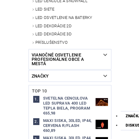
LED CENCÚLE A SNOWFALL
LED SIETE
LED OSVETLENIE NA BATERKY
LED DEKORÁCIE 2D
LED DEKORÁCIE 3D
PRÍSLUŠENSTVO
VIANOČNÉ OSVETLENIE
PROFESIONÁLNE OBCE A
MESTÁ
ZNAČKY
TOP 10
SVETELNA CENCULOVA
LED SUPRAVA 400 LED
TEPLA BIELA, PROGRAM
€65,98
ZNAČK
MAXI SISKA, 30LED, IP44,
DISKU
CERVENA R/FLASH
€60,89
MAXI SISKA, 30LED, IP44,