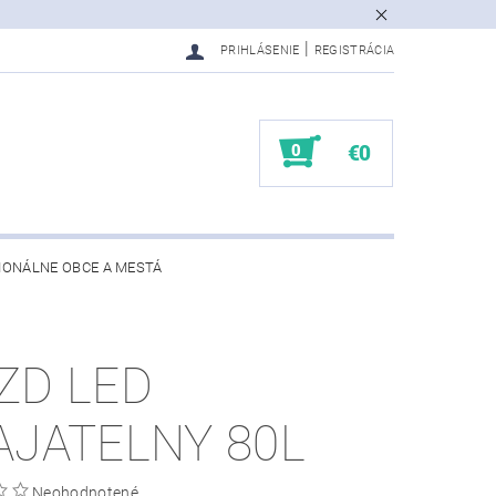
|
PRIHLÁSENIE
REGISTRÁCIA
0
€0
IONÁLNE OBCE A MESTÁ
ZD LED
AJATELNY 80L
Neohodnotené