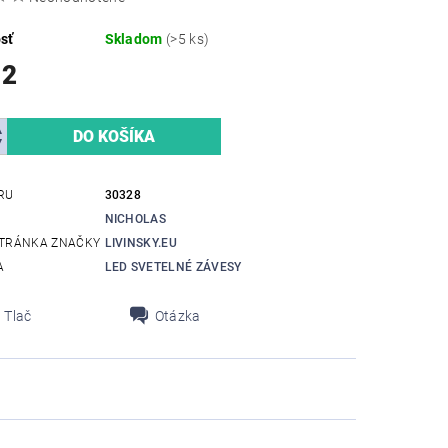
sť
Skladom
(>5 ks)
12
RU
30328
NICHOLAS
TRÁNKA ZNAČKY
LIVINSKY.EU
A
LED SVETELNÉ ZÁVESY
Tlač
Otázka