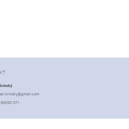
KT
ivinský
an.livinsky
@
gmail.com
1905501371