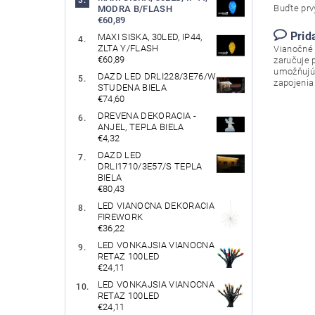
Buďte prvý
MODRA B/FLASH
€60,89
Prid
MAXI SISKA, 30LED, IP44,
ZLTA Y/FLASH
Vianočné 
€60,89
zaručuje 
umožňujú 
DAZD LED DRLI228/3E76/W
zapojenia
STUDENA BIELA
€74,60
DREVENA DEKORACIA -
ANJEL, TEPLA BIELA
€4,32
DAZD LED
DRLI1710/3E57/S TEPLA
BIELA
€80,43
LED VIANOCNA DEKORACIA
FIREWORK
€36,22
LED VONKAJSIA VIANOCNA
RETAZ 100LED
€24,11
LED VONKAJSIA VIANOCNA
RETAZ 100LED
€24,11