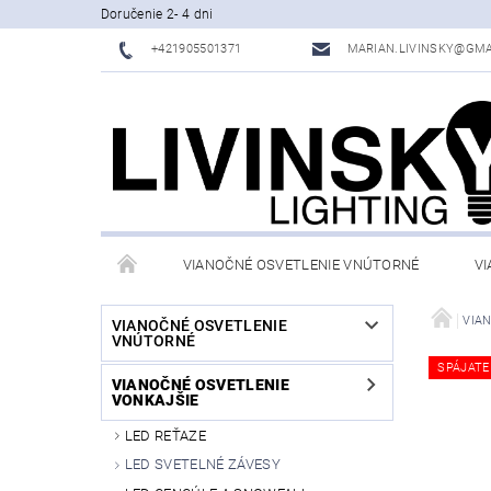
Doručenie 2- 4 dni
+421905501371
MARIAN.LIVINSKY@GMA
VIANOČNÉ OSVETLENIE VNÚTORNÉ
VI
OBCHODNÉ PODMIENKY
KONTAKTY
VIA
VIANOČNÉ OSVETLENIE
VNÚTORNÉ
SPÁJATE
VIANOČNÉ OSVETLENIE
VONKAJŠIE
LED REŤAZE
LED SVETELNÉ ZÁVESY