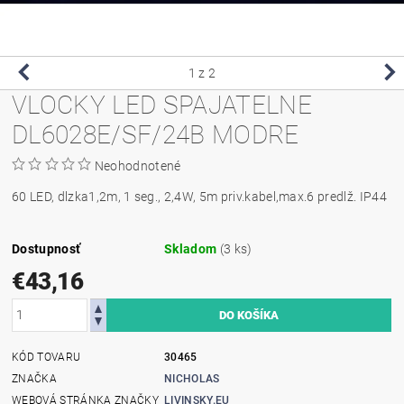
1
z 2
VLOCKY LED SPAJATELNE
DL6028E/SF/24B MODRE
Neohodnotené
60 LED, dlzka1,2m, 1 seg., 2,4W, 5m priv.kabel,max.6 predlž. IP44
Dostupnosť
Skladom
(3 ks)
€43,16
KÓD TOVARU
30465
ZNAČKA
NICHOLAS
WEBOVÁ STRÁNKA ZNAČKY
LIVINSKY.EU