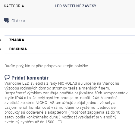
KATEGÓRIA
LED SVETELNÉ ZÁVESY
Otázka
ZNAČKA
DISKUSIA
Buďte prvý, kto napíše príspevok k tejto položke.
Pridať komentár
Vianočné LED svietidlá z rady NICHOLAS sú určené na Vianočnú
výzdobu rodinných domov, stromov, terás a menších firiem.
Bezpečnosť výrobkov zaručuje použitie najkvalitnejších komponentov
krytie IP44 a to, že celý systém pracuje pri napätí 24V. Vianočné
svietidlá zo série NICHOLAS umožňujú spájať jednotlivé sety a
vzájomne ich kombinovať v rámci daného systému. Jednotlivé
produkty sú dodávané s adaptérom ( možnosť zapojenia až do 10
setov podľa konkrétneho duhu ) Možnosť vyskladať si Vianočný
svetelný systém až do 1500 LED