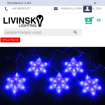
Doručenie 2- 4 dni
+421905501371
MARIAN.LIVINSKY@GMAIL.COM
0
€0
SPÁJATEĽNÉ