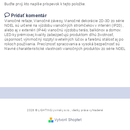
Buďte prvý, kto napíše príspevok k tejto položke.
Pridať komentár
Vianočné reťaze, Vianočné závesy, Vianočné dekorácie 2D-3D zo série
NOEL sú určené na výzdobu vianočných stromčekov v interiéri (IP20) ,
alebo aj v exteriéri (IP44) vianočnú výzdobu terás, balkónov a domov.
LED-ky prémiovej kvality zabezpečujú produktom dlhú životnosť,
úspornosť, výnimočný rozptyl svetelných lúčov a farebnú stálosť aj po
rokoch používania. Precíznosť spracovania a vysoká bezpečnosť sú
hlavné charakteristické vlastnosti vianočných produktov zo série NOEL
2026 © LIGHTING Livinsky s.r.o., všetky práva vyhradené
Vytvoril Shoptet