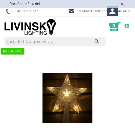
Doručenie 2- 4 dni
+421905501371
MARIAN.LIVINSKY@GMAIL.COM
0
€0
BATERKOVÉ