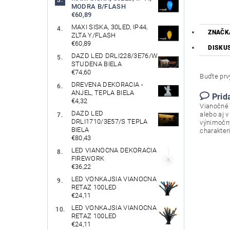
MODRA B/FLASH
€60,89
MAXI SISKA, 30LED, IP44,
ZNAČK
ZLTA Y/FLASH
€60,89
DISKU
DAZD LED DRLI228/3E76/W
STUDENA BIELA
€74,60
Buďte prvý
DREVENA DEKORACIA -
ANJEL, TEPLA BIELA
Prid
€4,32
Vianočné 
DAZD LED
alebo aj 
DRLI1710/3E57/S TEPLA
výnimočný
BIELA
charakter
€80,43
LED VIANOCNA DEKORACIA
FIREWORK
€36,22
LED VONKAJSIA VIANOCNA
RETAZ 100LED
€24,11
LED VONKAJSIA VIANOCNA
RETAZ 100LED
€24,11