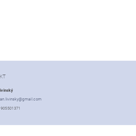
KT
ivinský
an.livinsky
@
gmail.com
1905501371