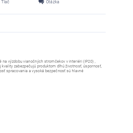
Tlač
Otázka
na výzdobu vianočných stromčekov v interiéri (IP20) ,
j kvality zabezpečujú produktom dlhú životnosť, úspornosť,
znosť spracovania a vysoká bezpečnosť sú hlavné