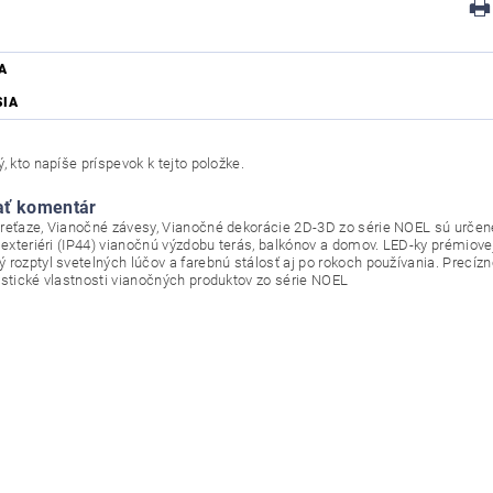
A
SIA
, kto napíše príspevok k tejto položke.
ať komentár
reťaze, Vianočné závesy, Vianočné dekorácie 2D-3D zo série NOEL sú určené 
v exteriéri (IP44) vianočnú výzdobu terás, balkónov a domov. LED-ky prémiove
 rozptyl svetelných lúčov a farebnú stálosť aj po rokoch používania. Precí
istické vlastnosti vianočných produktov zo série NOEL