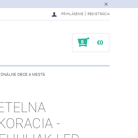
|
PRIHLÁSENIE
REGISTRÁCIA
0
€0
IONÁLNE OBCE A MESTÁ
ETELNA
KORACIA -