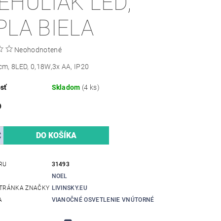
EHULIAK LED,
PLA BIELA
Neohodnotené
m, 8LED, 0,18W,3x AA, IP20
sť
Skladom
(4 ks)
6
RU
31493
NOEL
TRÁNKA ZNAČKY
LIVINSKY.EU
A
VIANOČNÉ OSVETLENIE VNÚTORNÉ