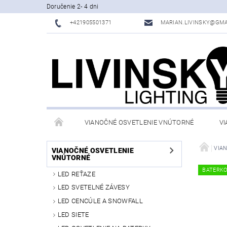
Doručenie 2- 4 dni
+421905501371
MARIAN.LIVINSKY@GMA
VIANOČNÉ OSVETLENIE VNÚTORNÉ
VI
OBCHODNÉ PODMIENKY
KONTAKTY
VIA
VIANOČNÉ OSVETLENIE
VNÚTORNÉ
BATERK
LED REŤAZE
LED SVETELNÉ ZÁVESY
LED CENCÚLE A SNOWFALL
LED SIETE