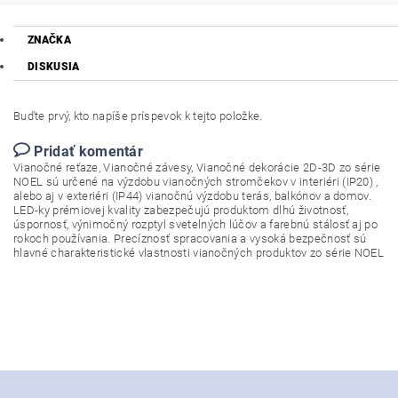
ZNAČKA
DISKUSIA
Buďte prvý, kto napíše príspevok k tejto položke.
Pridať komentár
Vianočné reťaze, Vianočné závesy, Vianočné dekorácie 2D-3D zo série
NOEL sú určené na výzdobu vianočných stromčekov v interiéri (IP20) ,
alebo aj v exteriéri (IP44) vianočnú výzdobu terás, balkónov a domov.
LED-ky prémiovej kvality zabezpečujú produktom dlhú životnosť,
úspornosť, výnimočný rozptyl svetelných lúčov a farebnú stálosť aj po
rokoch používania. Precíznosť spracovania a vysoká bezpečnosť sú
hlavné charakteristické vlastnosti vianočných produktov zo série NOEL