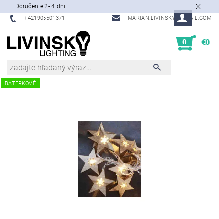
Doručenie 2- 4 dni
+421905501371
MARIAN.LIVINSKY@GMAIL.COM
0
€0
BATERKOVÉ