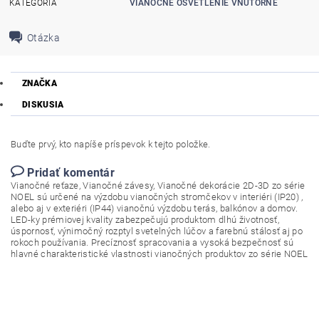
KATEGÓRIA
VIANOČNÉ OSVETLENIE VNÚTORNÉ
Otázka
ZNAČKA
DISKUSIA
Buďte prvý, kto napíše príspevok k tejto položke.
Pridať komentár
Vianočné reťaze, Vianočné závesy, Vianočné dekorácie 2D-3D zo série
NOEL sú určené na výzdobu vianočných stromčekov v interiéri (IP20) ,
alebo aj v exteriéri (IP44) vianočnú výzdobu terás, balkónov a domov.
LED-ky prémiovej kvality zabezpečujú produktom dlhú životnosť,
úspornosť, výnimočný rozptyl svetelných lúčov a farebnú stálosť aj po
rokoch používania. Precíznosť spracovania a vysoká bezpečnosť sú
hlavné charakteristické vlastnosti vianočných produktov zo série NOEL