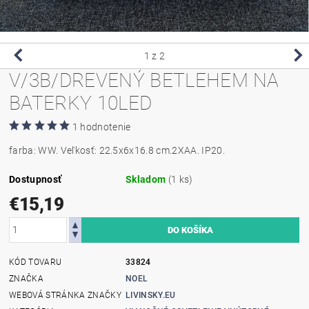
1
z 2
V/3B/DREVENÝ BETLEHEM NA
BATERKY 10LED
1 hodnotenie
farba: WW. Veľkosť: 22.5x6x16.8 cm.2XAA. IP20.
Dostupnosť
Skladom
(1 ks)
€15,19
KÓD TOVARU
33824
ZNAČKA
NOEL
WEBOVÁ STRÁNKA ZNAČKY
LIVINSKY.EU