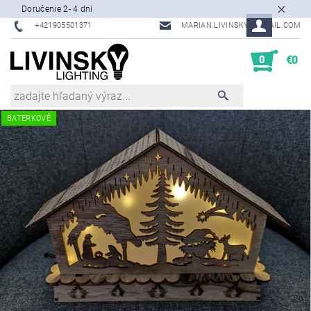
Doručenie 2- 4 dni
+421905501371
MARIAN.LIVINSKY@GMAIL.COM
0
€0
BATERKOVÉ