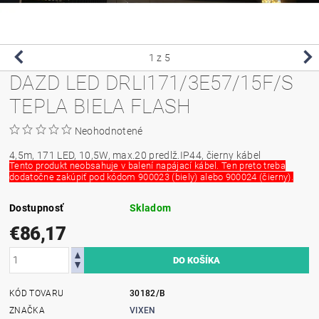
1
z 5
DAZD LED DRLI171/3E57/15F/S
TEPLA BIELA FLASH
Neohodnotené
4,5m, 171 LED, 10,5W, max.20 predlž.IP44, čierny kábel
Tento produkt neobsahuje v balení napájací kábel. Ten preto treba
dodatočne zakúpiť pod kódom 900023 (biely) alebo 900024 (čierny).
Dostupnosť
Skladom
€86,17
KÓD TOVARU
30182/B
ZNAČKA
VIXEN