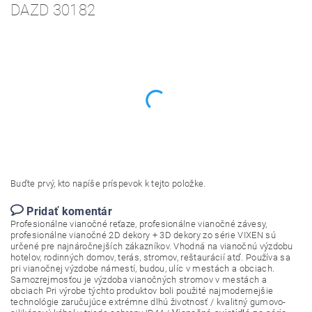
DAZD 30182
Buďte prvý, kto napíše príspevok k tejto položke.
Pridať komentár
Profesionálne vianočné reťaze, profesionálne vianočné závesy,
profesionálne vianočné 2D dekory + 3D dekory zo série VIXEN sú
určené pre najnáročnejších zákazníkov. Vhodná na vianočnú výzdobu
hotelov, rodinných domov, terás, stromov, reštaurácií atď. Používa sa
pri vianočnej výzdobe námestí, budou, ulíc v mestách a obciach.
Samozrejmosťou je výzdoba vianočných stromov v mestách a
obciach Pri výrobe týchto produktov boli použité najmodernejšie
technológie zaručujúce extrémne dlhú životnosť / kvalitný gumovo-