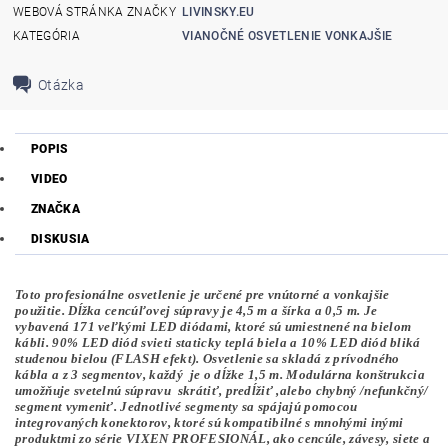
WEBOVÁ STRÁNKA ZNAČKY
LIVINSKY.EU
KATEGÓRIA
VIANOČNÉ OSVETLENIE VONKAJŠIE
Otázka
POPIS
VIDEO
ZNAČKA
DISKUSIA
Toto profesionálne osvetlenie je určené pre vnútorné a vonkajšie
použitie. Dĺžka cencúľovej súpravy je 4,5 m a šírka a 0,5 m. Je
vybavená 171 veľkými LED diódami, ktoré sú umiestnené na bielom
kábli. 90% LED diód svieti staticky teplá biela a 10% LED diód bliká
studenou bielou (FLASH efekt). Osvetlenie sa skladá z prívodného
kábla a z 3 segmentov, každý je o dĺžke 1,5 m. Modulárna konštrukcia
umožňuje svetelnú súpravu skrátiť, predĺžiť ,alebo chybný /nefunkčný/
segment vymeniť. Jednotlivé segmenty sa spájajú pomocou
integrovaných konektorov, ktoré sú kompatibilné s mnohými inými
produktmi zo série VIXEN PROFESIONÁL, ako cencúle, závesy, siete a