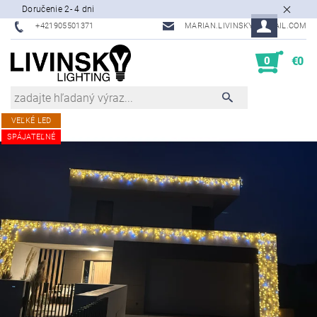
Doručenie 2- 4 dni
+421905501371
MARIAN.LIVINSKY@GMAIL.COM
0
€0
VEĽKÉ LED
SPÁJATEĽNÉ