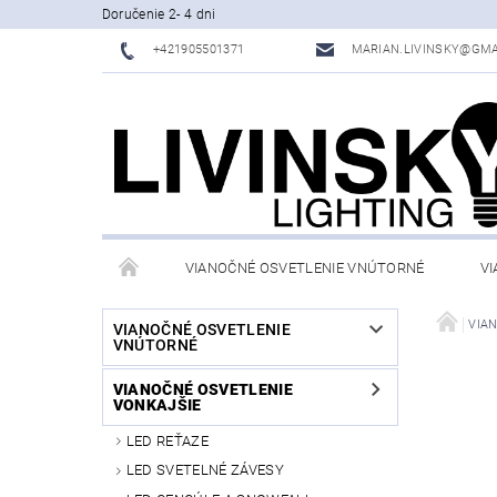
Doručenie 2- 4 dni
+421905501371
MARIAN.LIVINSKY@GMA
VIANOČNÉ OSVETLENIE VNÚTORNÉ
VI
OBCHODNÉ PODMIENKY
KONTAKTY
VIA
VIANOČNÉ OSVETLENIE
VNÚTORNÉ
VIANOČNÉ OSVETLENIE
VONKAJŠIE
LED REŤAZE
LED SVETELNÉ ZÁVESY