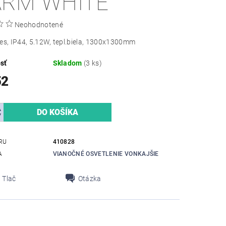
RM WHITE
Neohodnotené
es, IP44, 5.12W, tepl.biela, 1300x1300mm
sť
Skladom
(3 ks)
52
RU
410828
A
VIANOČNÉ OSVETLENIE VONKAJŠIE
Tlač
Otázka