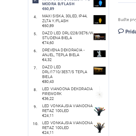
MODRA B/FLASH
€60,89
MAXI SISKA, 30LED, IP44,
Buďte prvý
ZLTA Y/FLASH
€60,89
Prid
DAZD LED DRLI228/3E76/W
STUDENA BIELA
€74,60
DREVENA DEKORACIA -
ANJEL, TEPLA BIELA
€4,32
DAZD LED
DRLI1710/3E57/S TEPLA
BIELA
€80,43
LED VIANOCNA DEKORACIA
FIREWORK
€36,22
LED VONKAJSIA VIANOCNA
RETAZ 100LED
€24,11
LED VONKAJSIA VIANOCNA
RETAZ 100LED
€24,11