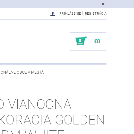
|
PRIHLÁSENIE
REGISTRÁCIA
0
€0
IONÁLNE OBCE A MESTÁ
D VIANOCNA
KORACIA GOLDEN