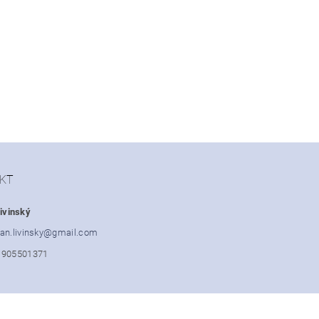
KT
ivinský
an.livinsky
@
gmail.com
1905501371