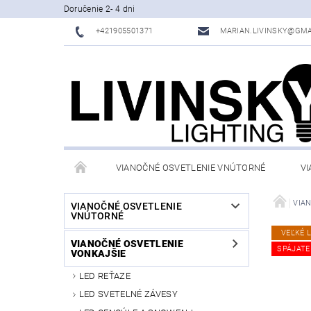
Doručenie 2- 4 dni
+421905501371
MARIAN.LIVINSKY@GMA
VIANOČNÉ OSVETLENIE VNÚTORNÉ
VI
OBCHODNÉ PODMIENKY
KONTAKTY
VIA
VIANOČNÉ OSVETLENIE
VNÚTORNÉ
VEĽKÉ 
VIANOČNÉ OSVETLENIE
SPÁJATE
VONKAJŠIE
LED REŤAZE
LED SVETELNÉ ZÁVESY