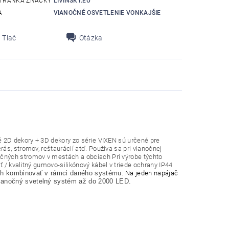
TRÁNKA ZNAČKY
LIVINSKY.EU
A
VIANOČNÉ OSVETLENIE VONKAJŠIE
Tlač
Otázka
é 2D dekory + 3D dekory zo série VIXEN sú určené pre
ás, stromov, reštaurácií atď. Používa sa pri vianočnej
čných stromov v mestách a obciach Pri výrobe týchto
 / kvalitný gumovo-silikónový kábel v triede ochrany IP44
ich kombinovať v rámci daného systému.
Na jeden napájač
Vianočný svetelný systém až do 2000 LED.