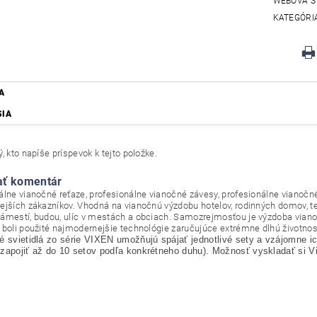
WEBOVÁ S
KATEGÓRI
A
SIA
, kto napíše príspevok k tejto položke.
ať komentár
álne vianočné reťaze, profesionálne vianočné závesy, profesionálne vianočn
ejších zákazníkov. Vhodná na vianočnú výzdobu hotelov, rodinných domov, ter
ámestí, budou, ulíc v mestách a obciach. Samozrejmosťou je výzdoba viano
 boli použité najmodernejšie technológie zaručujúce extrémne dlhú životnosť
é svietidlá zo série VIXEN umožňujú spájať jednotlivé sety a vzájomne 
zapojiť až do 10 setov podľa konkrétneho duhu). Možnosť vyskladať si 