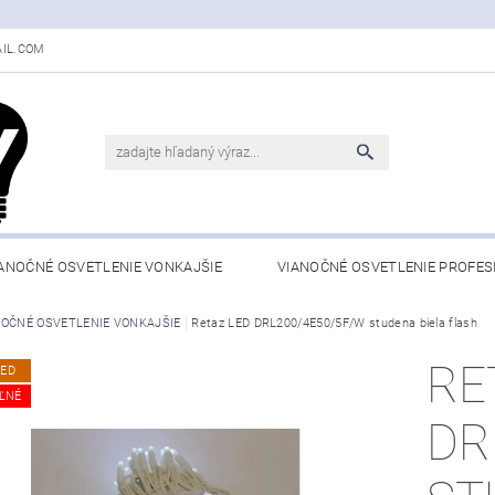
IL.COM
ANOČNÉ OSVETLENIE VONKAJŠIE
VIANOČNÉ OSVETLENIE PROFES
NOČNÉ OSVETLENIE VONKAJŠIE
Retaz LED DRL200/4E50/5F/W studena biela flash
RE
LED
ĽNÉ
DR