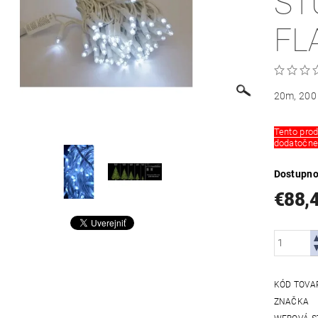
ST
FL
20m, 200 
Tento prod
dodatočne 
Dostupno
€88,
KÓD TOVA
ZNAČKA