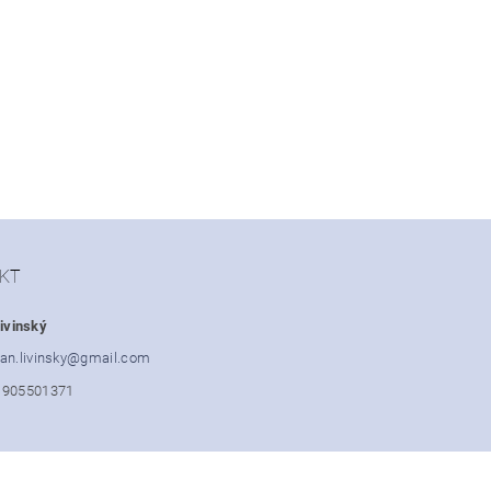
KT
ivinský
an.livinsky
@
gmail.com
1905501371