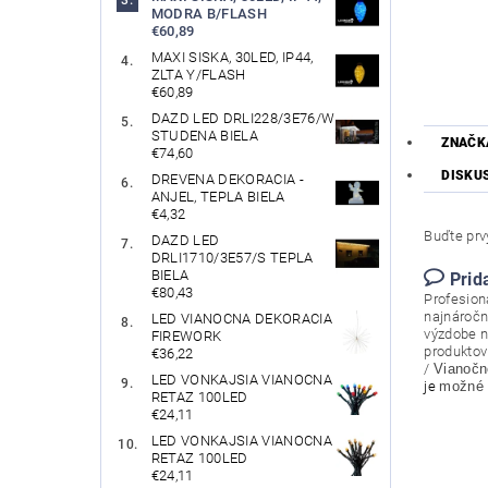
MODRA B/FLASH
€60,89
MAXI SISKA, 30LED, IP44,
ZLTA Y/FLASH
€60,89
DAZD LED DRLI228/3E76/W
STUDENA BIELA
ZNAČK
€74,60
DISKU
DREVENA DEKORACIA -
ANJEL, TEPLA BIELA
€4,32
Buďte prvý
DAZD LED
DRLI1710/3E57/S TEPLA
BIELA
Prid
€80,43
Profesion
najnáročn
LED VIANOCNA DEKORACIA
výzdobe n
FIREWORK
produktov
€36,22
/
Vianočn
LED VONKAJSIA VIANOCNA
je
možné 
RETAZ 100LED
€24,11
LED VONKAJSIA VIANOCNA
RETAZ 100LED
€24,11