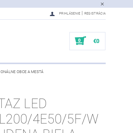
|
PRIHLÁSENIE
REGISTRÁCIA
0
€0
IONÁLNE OBCE A MESTÁ
TAZ LED
L200/4E50/5F/W