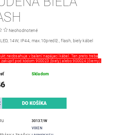
UDENA BIELA
ASH
Neohodnotené
LED, 14W, IP44, max.10predlž., flash, biely kábel
ukt neobsahuje v balení napájací kábel. Ten preto treba
zakúpiť pod kódom 900023 (biely) alebo 900024 (čierny).
sť
Skladom
46
RU
30137/W
VIXEN